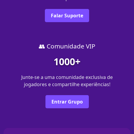
Falar Suporte
👥 Comunidade VIP
1000+
Junte-se a uma comunidade exclusiva de
jogadores e compartilhe experiências!
Entrar Grupo