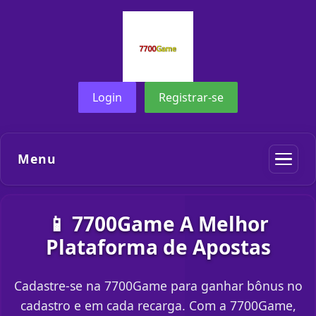
Login
Registrar-se
Menu
📱 7700Game A Melhor
Plataforma de Apostas
Cadastre-se na 7700Game para ganhar bônus no
cadastro e em cada recarga. Com a 7700Game,