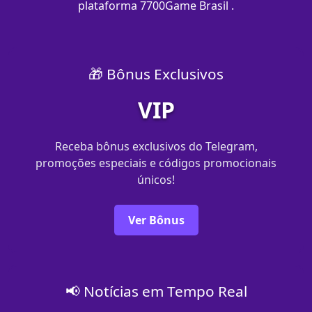
plataforma 7700Game Brasil .
🎁 Bônus Exclusivos
VIP
Receba bônus exclusivos do Telegram,
promoções especiais e códigos promocionais
únicos!
Ver Bônus
📢 Notícias em Tempo Real