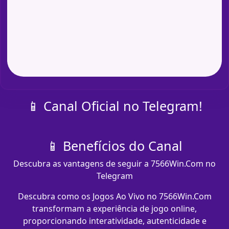
📱 Canal Oficial no Telegram!
📱 Benefícios do Canal
Descubra as vantagens de seguir a 7566Win.Com no
Telegram
Descubra como os Jogos Ao Vivo no 7566Win.Com
transformam a experiência de jogo online,
proporcionando interatividade, autenticidade e