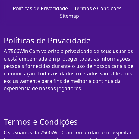
Políticas de Privacidade
Termos e Condições
Sitemap
Políticas de Privacidade
A 7566Win.Com valoriza a privacidade de seus usuários
e está empenhada em proteger todas as informações
pessoais fornecidas durante o uso de nossos canais de
comunicação. Todos os dados coletados são utilizados
exclusivamente para fins de melhoria contínua da
experiência de nossos jogadores.
Termos e Condições
Os usuários da 7566Win.Com concordam em respeitar