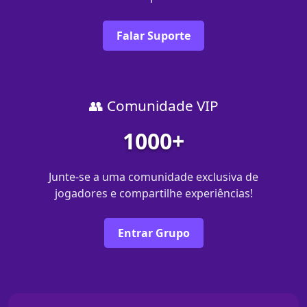
Falar Suporte
👥 Comunidade VIP
1000+
Junte-se a uma comunidade exclusiva de
jogadores e compartilhe experiências!
Entrar Grupo