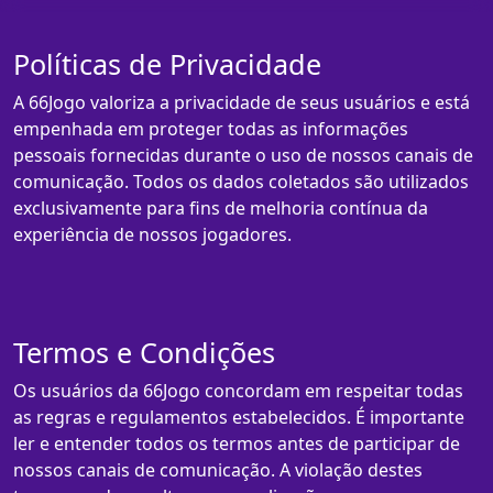
Políticas de Privacidade
A 66Jogo valoriza a privacidade de seus usuários e está
empenhada em proteger todas as informações
pessoais fornecidas durante o uso de nossos canais de
comunicação. Todos os dados coletados são utilizados
exclusivamente para fins de melhoria contínua da
experiência de nossos jogadores.
Termos e Condições
Os usuários da 66Jogo concordam em respeitar todas
as regras e regulamentos estabelecidos. É importante
ler e entender todos os termos antes de participar de
nossos canais de comunicação. A violação destes