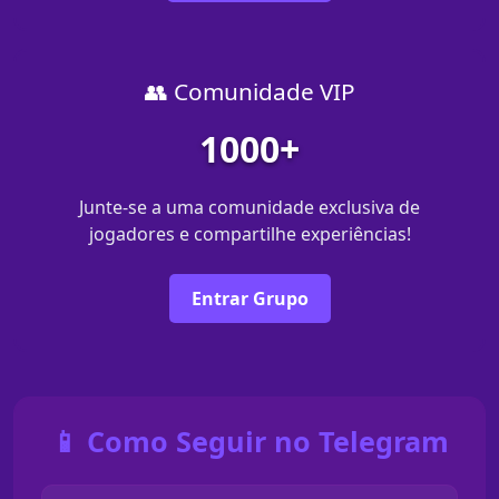
👥 Comunidade VIP
1000+
Junte-se a uma comunidade exclusiva de
jogadores e compartilhe experiências!
Entrar Grupo
📱 Como Seguir no Telegram