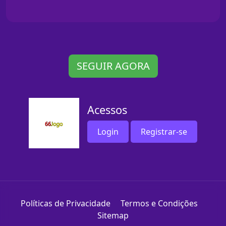
SEGUIR AGORA
Acessos
Login
Registrar-se
Políticas de Privacidade
Termos e Condições
Sitemap