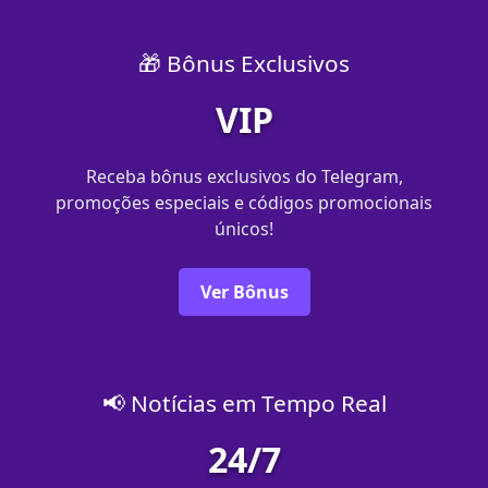
🎁 Bônus Exclusivos
VIP
Receba bônus exclusivos do Telegram,
promoções especiais e códigos promocionais
únicos!
Ver Bônus
📢 Notícias em Tempo Real
24/7