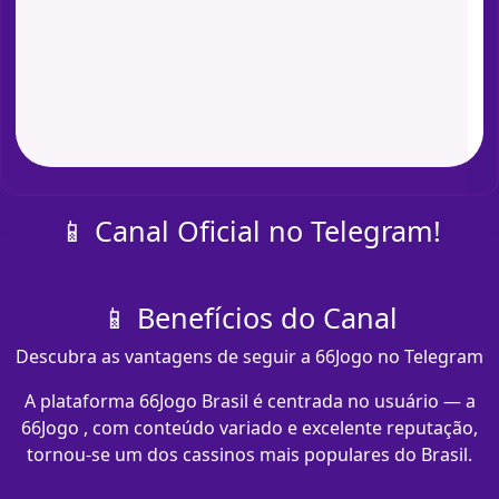
📱 Canal Oficial no Telegram!
📱 Benefícios do Canal
Descubra as vantagens de seguir a 66Jogo no Telegram
A plataforma 66Jogo Brasil é centrada no usuário — a
66Jogo , com conteúdo variado e excelente reputação,
tornou-se um dos cassinos mais populares do Brasil.