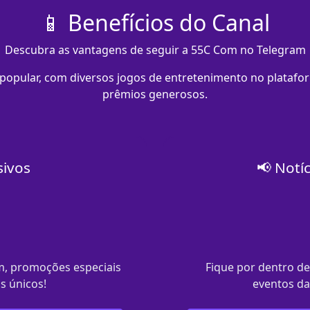
📱 Benefícios do Canal
Descubra as vantagens de seguir a 55C Com no Telegram
pular, com diversos jogos de entretenimento no plataform
prêmios generosos.
sivos
📢 Notí
m, promoções especiais
Fique por dentro d
s únicos!
eventos da