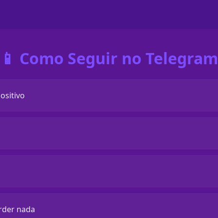
📱 Como Seguir no Telegram
ositivo
erder nada