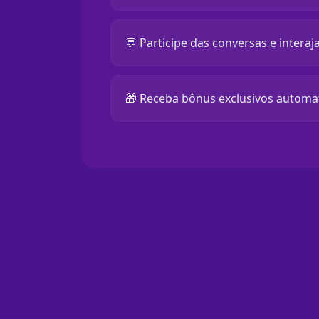
💬 Participe das conversas e interaj
🎁 Receba bônus exclusivos autom