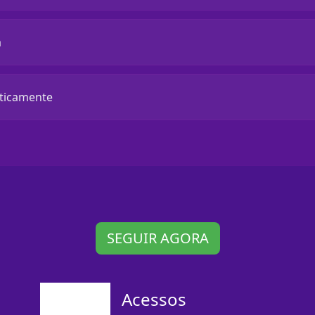
a
aticamente
SEGUIR AGORA
Acessos