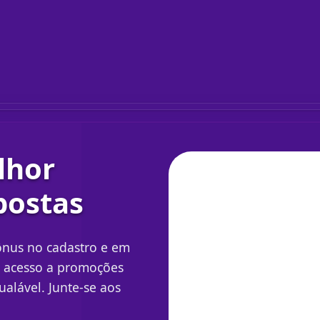
lhor
postas
ônus no cadastro e em
m acesso a promoções
ualável. Junte-se aos