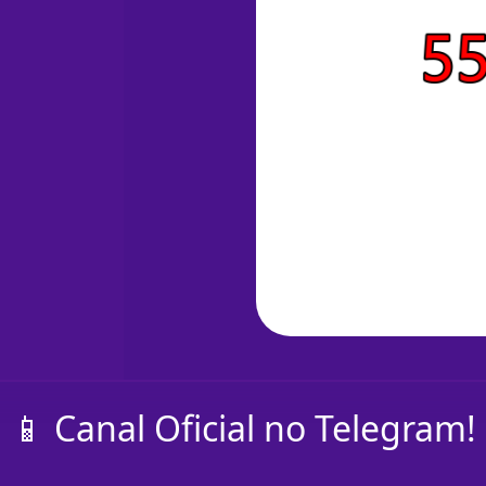
📱 Canal Oficial no Telegram!