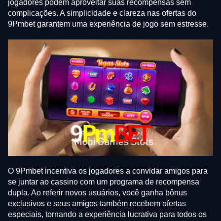
jogadores podem aproveitar suas recompensas sem
complicações. A simplicidade e clareza nas ofertas do
9Pmbet garantem uma experiência de jogo sem estresse.
O 9Pmbet incentiva os jogadores a convidar amigos para
se juntar ao cassino com um programa de recompensa
dupla. Ao referir novos usuários, você ganha bônus
exclusivos e seus amigos também recebem ofertas
especiais, tornando a experiência lucrativa para todos os