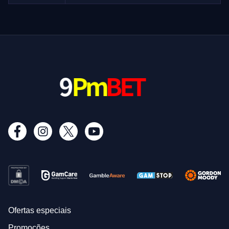
Ofertas especiais
Promoções