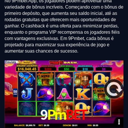
No 9Pmbet App, os jogadores podem aproveitar uma
variedade de bônus incríveis. Começando com o bônus de
primeiro depósito, que aumenta seu saldo inicial, até as
rodadas gratuitas que oferecem mais oportunidades de
ganhar. O cashback é uma oferta para minimizar perdas,
enquanto o programa VIP recompensa os jogadores fiéis
com vantagens exclusivas. Em 9Pmbet, cada bônus é
projetado para maximizar sua experiência de jogo e
aumentar suas chances de sucesso.