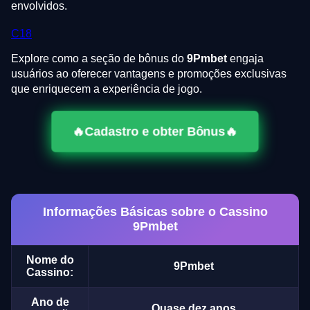
envolvidos.
C18
Explore como a seção de bônus do
9Pmbet
engaja
usuários ao oferecer vantagens e promoções exclusivas
que enriquecem a experiência de jogo.
🔥Cadastro e obter Bônus🔥
Informações Básicas sobre o Cassino
9Pmbet
Nome do
9Pmbet
Cassino:
Ano de
Quase dez anos